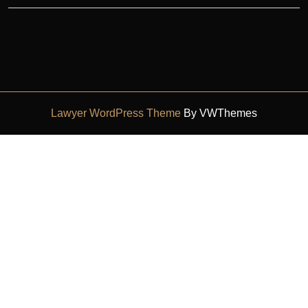
Lawyer WordPress Theme
By VWThemes
Scroll
Up